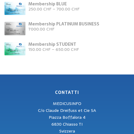
Membership BLUE
250.00
CHF
–
700.00
CHF
Membership PLATINUM BUSINESS
1'000.00
CHF
Membership STUDENT
150.00
CHF
–
650.00
CHF
CONTATTI
MEDICUSINFO
C/o Claude Dreifuss et Cie SA
Piazza Boffalora 4
6830 Chiasso TI
Svizzera