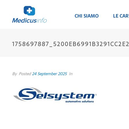
CHI SIAMO
LE CA
1758697887_5200EB6991B3291CC2E
By
Posted
24 September 2025
In