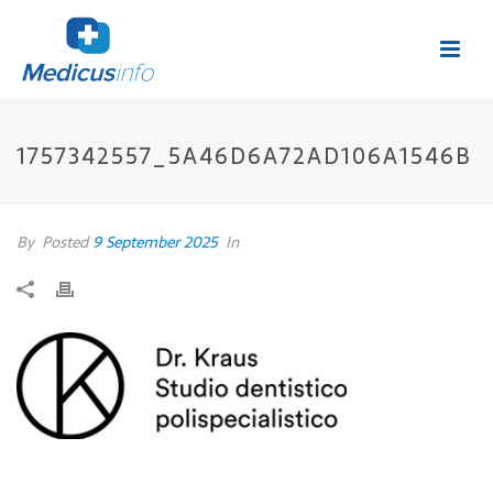
1757342557_5A46D6A72AD106A1546B
By
Posted
9 September 2025
In